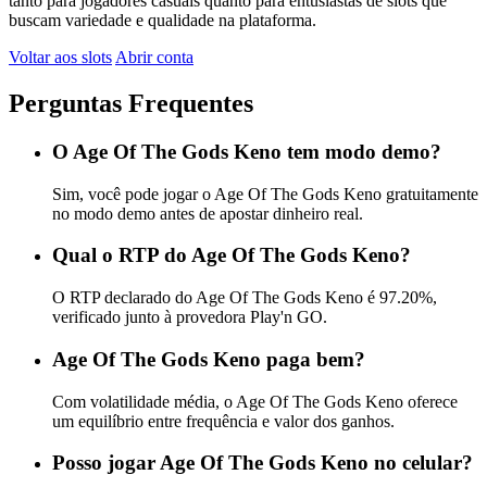
tanto para jogadores casuais quanto para entusiastas de slots que
buscam variedade e qualidade na plataforma.
Voltar aos slots
Abrir conta
Perguntas Frequentes
O Age Of The Gods Keno tem modo demo?
Sim, você pode jogar o Age Of The Gods Keno gratuitamente
no modo demo antes de apostar dinheiro real.
Qual o RTP do Age Of The Gods Keno?
O RTP declarado do Age Of The Gods Keno é 97.20%,
verificado junto à provedora Play'n GO.
Age Of The Gods Keno paga bem?
Com volatilidade média, o Age Of The Gods Keno oferece
um equilíbrio entre frequência e valor dos ganhos.
Posso jogar Age Of The Gods Keno no celular?