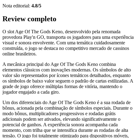
Nota editorial:
4.8/5
Review completo
O slot Age Of The Gods Keno, desenvolvido pela renomada
provedora Play'n GO, transporta os jogadores para uma experiência
visual e sonora envolvente. Com uma temática cuidadosamente
construída, o jogo se destaca no competitivo mercado de cassinos
online brasileiros.
A mecânica principal do Age Of The Gods Keno combina
elementos clássicos com inovações modernas. Os símbolos de alto
valor são representados por ícones temáticos detalhados, enquanto
os símbolos de baixo valor seguem o padrão de cartas estilizadas. A
grade de jogo oferece múltiplas formas de vitória, mantendo o
jogador engajado a cada giro.
Um dos diferenciais do Age Of The Gods Keno é a sua rodada de
bônus, acionada pela combinação de símbolos especiais. Durante o
modo bônus, multiplicadores progressivos e rodadas grátis
adicionais podem ser ativados, elevando significativamente o
potencial de ganhos. A experiência sonora acompanha cada
momento, com trilha que se intensifica durante as rodadas de alta
tensão. O jogo foi totalmente otimizado para dispositivos móveis,