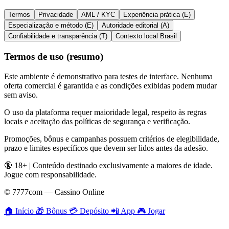
Termos
Privacidade
AML / KYC
Experiência prática (E)
Especialização e método (E)
Autoridade editorial (A)
Confiabilidade e transparência (T)
Contexto local Brasil
Termos de uso (resumo)
Este ambiente é demonstrativo para testes de interface. Nenhuma
oferta comercial é garantida e as condições exibidas podem mudar
sem aviso.
O uso da plataforma requer maioridade legal, respeito às regras
locais e aceitação das políticas de segurança e verificação.
Promoções, bônus e campanhas possuem critérios de elegibilidade,
prazo e limites específicos que devem ser lidos antes da adesão.
🔞 18+ | Conteúdo destinado exclusivamente a maiores de idade.
Jogue com responsabilidade.
© 7777com — Cassino Online
🏠
Início
🎁
Bônus
💳
Depósito
📲
App
🎮
Jogar