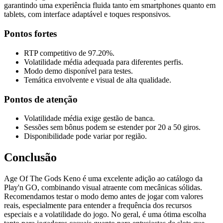
garantindo uma experiência fluida tanto em smartphones quanto em
tablets, com interface adaptável e toques responsivos.
Pontos fortes
RTP competitivo de 97.20%.
Volatilidade média adequada para diferentes perfis.
Modo demo disponível para testes.
Temática envolvente e visual de alta qualidade.
Pontos de atenção
Volatilidade média exige gestão de banca.
Sessões sem bônus podem se estender por 20 a 50 giros.
Disponibilidade pode variar por região.
Conclusão
Age Of The Gods Keno é uma excelente adição ao catálogo da
Play'n GO, combinando visual atraente com mecânicas sólidas.
Recomendamos testar o modo demo antes de jogar com valores
reais, especialmente para entender a frequência dos recursos
especiais e a volatilidade do jogo. No geral, é uma ótima escolha