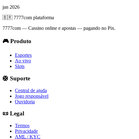
jan 2026
🇧🇷 7777com plataforma
7777com — Cassino online e apostas — pagando no Pix.
🎮
Produto
Esportes
Ao vivo
Slots
🛟
Suporte
Central de ajuda
Jogo responsável
Ouvidoria
📜
Legal
Termos
Privacidade
AML / KYC