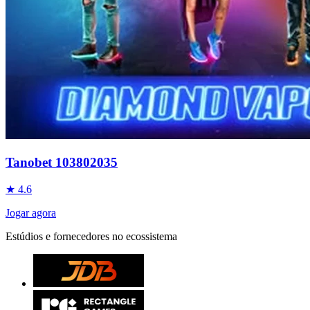
Tanobet 103802035
★
4.6
Jogar agora
Estúdios e fornecedores no ecossistema