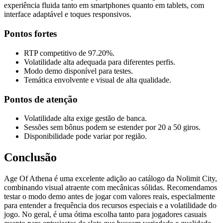
experiência fluida tanto em smartphones quanto em tablets, com
interface adaptável e toques responsivos.
Pontos fortes
RTP competitivo de 97.20%.
Volatilidade alta adequada para diferentes perfis.
Modo demo disponível para testes.
Temática envolvente e visual de alta qualidade.
Pontos de atenção
Volatilidade alta exige gestão de banca.
Sessões sem bônus podem se estender por 20 a 50 giros.
Disponibilidade pode variar por região.
Conclusão
Age Of Athena é uma excelente adição ao catálogo da Nolimit City,
combinando visual atraente com mecânicas sólidas. Recomendamos
testar o modo demo antes de jogar com valores reais, especialmente
para entender a frequência dos recursos especiais e a volatilidade do
jogo. No geral, é uma ótima escolha tanto para jogadores casuais