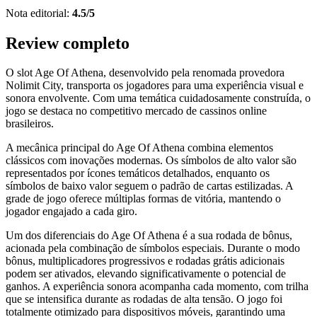
Nota editorial:
4.5/5
Review completo
O slot Age Of Athena, desenvolvido pela renomada provedora
Nolimit City, transporta os jogadores para uma experiência visual e
sonora envolvente. Com uma temática cuidadosamente construída, o
jogo se destaca no competitivo mercado de cassinos online
brasileiros.
A mecânica principal do Age Of Athena combina elementos
clássicos com inovações modernas. Os símbolos de alto valor são
representados por ícones temáticos detalhados, enquanto os
símbolos de baixo valor seguem o padrão de cartas estilizadas. A
grade de jogo oferece múltiplas formas de vitória, mantendo o
jogador engajado a cada giro.
Um dos diferenciais do Age Of Athena é a sua rodada de bônus,
acionada pela combinação de símbolos especiais. Durante o modo
bônus, multiplicadores progressivos e rodadas grátis adicionais
podem ser ativados, elevando significativamente o potencial de
ganhos. A experiência sonora acompanha cada momento, com trilha
que se intensifica durante as rodadas de alta tensão. O jogo foi
totalmente otimizado para dispositivos móveis, garantindo uma