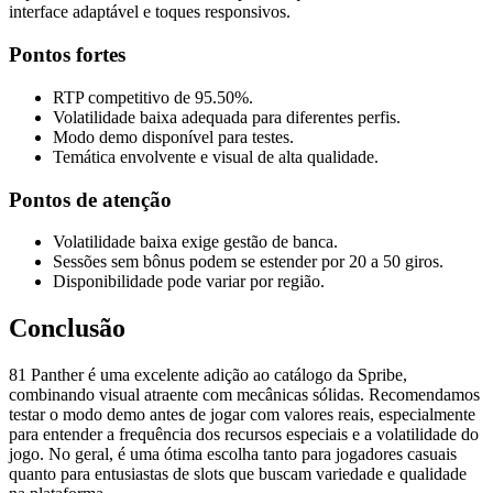
interface adaptável e toques responsivos.
Pontos fortes
RTP competitivo de 95.50%.
Volatilidade baixa adequada para diferentes perfis.
Modo demo disponível para testes.
Temática envolvente e visual de alta qualidade.
Pontos de atenção
Volatilidade baixa exige gestão de banca.
Sessões sem bônus podem se estender por 20 a 50 giros.
Disponibilidade pode variar por região.
Conclusão
81 Panther é uma excelente adição ao catálogo da Spribe,
combinando visual atraente com mecânicas sólidas. Recomendamos
testar o modo demo antes de jogar com valores reais, especialmente
para entender a frequência dos recursos especiais e a volatilidade do
jogo. No geral, é uma ótima escolha tanto para jogadores casuais
quanto para entusiastas de slots que buscam variedade e qualidade