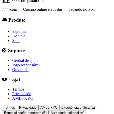
🇧🇷 7777com plataforma
7777com — Cassino online e apostas — pagando no Pix.
🎮
Produto
Esportes
Ao vivo
Slots
🛟
Suporte
Central de ajuda
Jogo responsável
Ouvidoria
📜
Legal
Termos
Privacidade
AML / KYC
Termos
Privacidade
AML / KYC
Experiência prática (E)
Especialização e método (E)
Autoridade editorial (A)