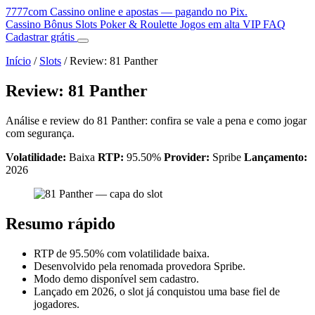
7777com
Cassino online e apostas — pagando no Pix.
Cassino
Bônus
Slots
Poker & Roulette
Jogos em alta
VIP
FAQ
Cadastrar grátis
Início
/
Slots
/
Review: 81 Panther
Review: 81 Panther
Análise e review do 81 Panther: confira se vale a pena e como jogar
com segurança.
Volatilidade:
Baixa
RTP:
95.50%
Provider:
Spribe
Lançamento:
2026
Resumo rápido
RTP de 95.50% com volatilidade baixa.
Desenvolvido pela renomada provedora Spribe.
Modo demo disponível sem cadastro.
Lançado em 2026, o slot já conquistou uma base fiel de
jogadores.