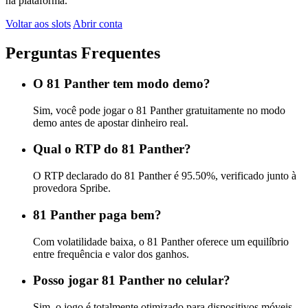
na plataforma.
Voltar aos slots
Abrir conta
Perguntas Frequentes
O 81 Panther tem modo demo?
Sim, você pode jogar o 81 Panther gratuitamente no modo
demo antes de apostar dinheiro real.
Qual o RTP do 81 Panther?
O RTP declarado do 81 Panther é 95.50%, verificado junto à
provedora Spribe.
81 Panther paga bem?
Com volatilidade baixa, o 81 Panther oferece um equilíbrio
entre frequência e valor dos ganhos.
Posso jogar 81 Panther no celular?
Sim, o jogo é totalmente otimizado para dispositivos móveis,