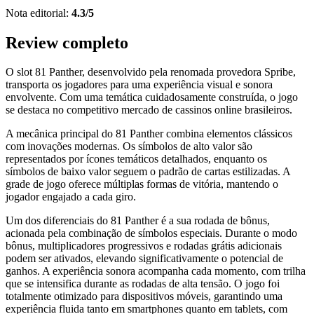
Nota editorial:
4.3/5
Review completo
O slot 81 Panther, desenvolvido pela renomada provedora Spribe,
transporta os jogadores para uma experiência visual e sonora
envolvente. Com uma temática cuidadosamente construída, o jogo
se destaca no competitivo mercado de cassinos online brasileiros.
A mecânica principal do 81 Panther combina elementos clássicos
com inovações modernas. Os símbolos de alto valor são
representados por ícones temáticos detalhados, enquanto os
símbolos de baixo valor seguem o padrão de cartas estilizadas. A
grade de jogo oferece múltiplas formas de vitória, mantendo o
jogador engajado a cada giro.
Um dos diferenciais do 81 Panther é a sua rodada de bônus,
acionada pela combinação de símbolos especiais. Durante o modo
bônus, multiplicadores progressivos e rodadas grátis adicionais
podem ser ativados, elevando significativamente o potencial de
ganhos. A experiência sonora acompanha cada momento, com trilha
que se intensifica durante as rodadas de alta tensão. O jogo foi
totalmente otimizado para dispositivos móveis, garantindo uma
experiência fluida tanto em smartphones quanto em tablets, com