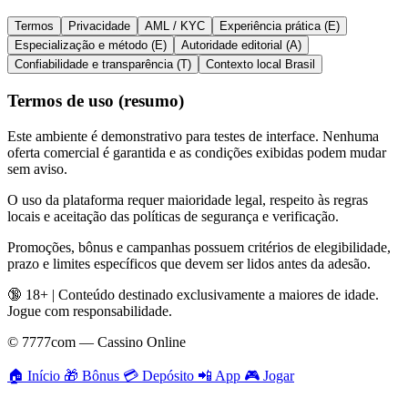
Termos
Privacidade
AML / KYC
Experiência prática (E)
Especialização e método (E)
Autoridade editorial (A)
Confiabilidade e transparência (T)
Contexto local Brasil
Termos de uso (resumo)
Este ambiente é demonstrativo para testes de interface. Nenhuma
oferta comercial é garantida e as condições exibidas podem mudar
sem aviso.
O uso da plataforma requer maioridade legal, respeito às regras
locais e aceitação das políticas de segurança e verificação.
Promoções, bônus e campanhas possuem critérios de elegibilidade,
prazo e limites específicos que devem ser lidos antes da adesão.
🔞 18+ | Conteúdo destinado exclusivamente a maiores de idade.
Jogue com responsabilidade.
© 7777com — Cassino Online
🏠
Início
🎁
Bônus
💳
Depósito
📲
App
🎮
Jogar