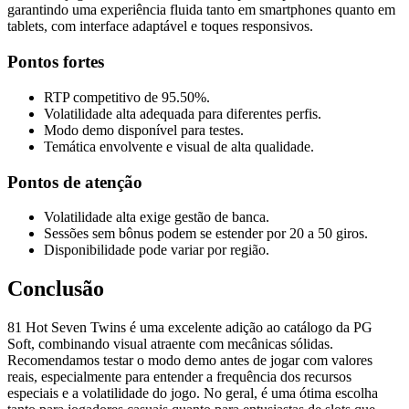
garantindo uma experiência fluida tanto em smartphones quanto em
tablets, com interface adaptável e toques responsivos.
Pontos fortes
RTP competitivo de 95.50%.
Volatilidade alta adequada para diferentes perfis.
Modo demo disponível para testes.
Temática envolvente e visual de alta qualidade.
Pontos de atenção
Volatilidade alta exige gestão de banca.
Sessões sem bônus podem se estender por 20 a 50 giros.
Disponibilidade pode variar por região.
Conclusão
81 Hot Seven Twins é uma excelente adição ao catálogo da PG
Soft, combinando visual atraente com mecânicas sólidas.
Recomendamos testar o modo demo antes de jogar com valores
reais, especialmente para entender a frequência dos recursos
especiais e a volatilidade do jogo. No geral, é uma ótima escolha