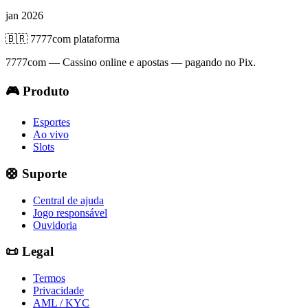
jan 2026
🇧🇷 7777com plataforma
7777com — Cassino online e apostas — pagando no Pix.
🎮
Produto
Esportes
Ao vivo
Slots
🛟
Suporte
Central de ajuda
Jogo responsável
Ouvidoria
📜
Legal
Termos
Privacidade
AML / KYC