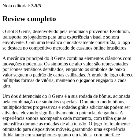
Nota editorial:
3.5/5
Review completo
O slot 8 Gems, desenvolvido pela renomada provedora Evolution,
transporta os jogadores para uma experiência visual e sonora
envolvente. Com uma temática cuidadosamente construída, o jogo
se destaca no competitivo mercado de cassinos online brasileiros.
A mecânica principal do 8 Gems combina elementos clássicos com
inovações modernas. Os símbolos de alto valor são representados
por ícones temáticos detalhados, enquanto os símbolos de baixo
valor seguem o padrão de cartas estilizadas. A grade de jogo oferece
múltiplas formas de vitória, mantendo o jogador engajado a cada
giro.
Um dos diferenciais do 8 Gems é a sua rodada de bônus, acionada
pela combinação de símbolos especiais. Durante o modo bônus,
multiplicadores progressivos e rodadas grátis adicionais podem ser
ativados, elevando significativamente o potencial de ganhos. A
experiência sonora acompanha cada momento, com trilha que se
intensifica durante as rodadas de alta tensão. O jogo foi totalmente
otimizado para dispositivos móveis, garantindo uma experiência
fluida tanto em smartphones quanto em tablets, com interface