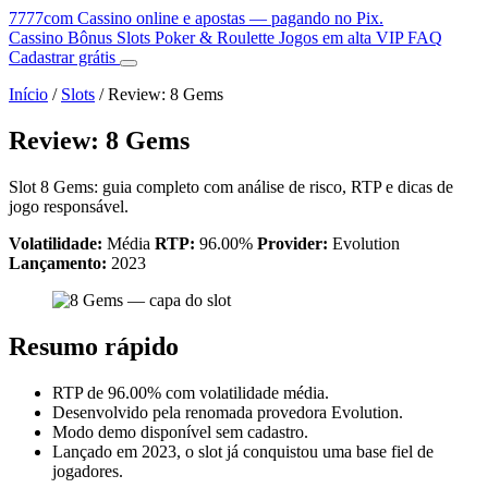
7777com
Cassino online e apostas — pagando no Pix.
Cassino
Bônus
Slots
Poker & Roulette
Jogos em alta
VIP
FAQ
Cadastrar grátis
Início
/
Slots
/
Review: 8 Gems
Review: 8 Gems
Slot 8 Gems: guia completo com análise de risco, RTP e dicas de
jogo responsável.
Volatilidade:
Média
RTP:
96.00%
Provider:
Evolution
Lançamento:
2023
Resumo rápido
RTP de 96.00% com volatilidade média.
Desenvolvido pela renomada provedora Evolution.
Modo demo disponível sem cadastro.
Lançado em 2023, o slot já conquistou uma base fiel de
jogadores.