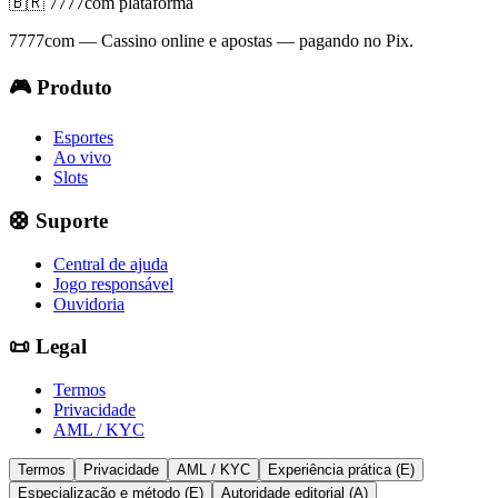
🇧🇷 7777com plataforma
7777com — Cassino online e apostas — pagando no Pix.
🎮
Produto
Esportes
Ao vivo
Slots
🛟
Suporte
Central de ajuda
Jogo responsável
Ouvidoria
📜
Legal
Termos
Privacidade
AML / KYC
Termos
Privacidade
AML / KYC
Experiência prática (E)
Especialização e método (E)
Autoridade editorial (A)