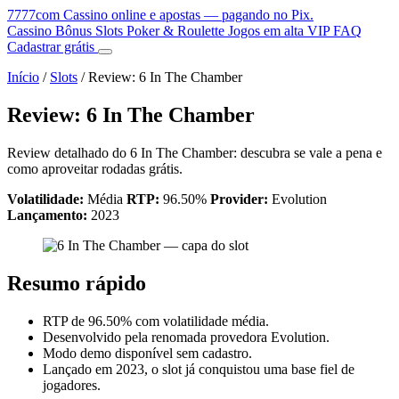
7777com
Cassino online e apostas — pagando no Pix.
Cassino
Bônus
Slots
Poker & Roulette
Jogos em alta
VIP
FAQ
Cadastrar grátis
Início
/
Slots
/
Review: 6 In The Chamber
Review: 6 In The Chamber
Review detalhado do 6 In The Chamber: descubra se vale a pena e
como aproveitar rodadas grátis.
Volatilidade:
Média
RTP:
96.50%
Provider:
Evolution
Lançamento:
2023
Resumo rápido
RTP de 96.50% com volatilidade média.
Desenvolvido pela renomada provedora Evolution.
Modo demo disponível sem cadastro.
Lançado em 2023, o slot já conquistou uma base fiel de
jogadores.