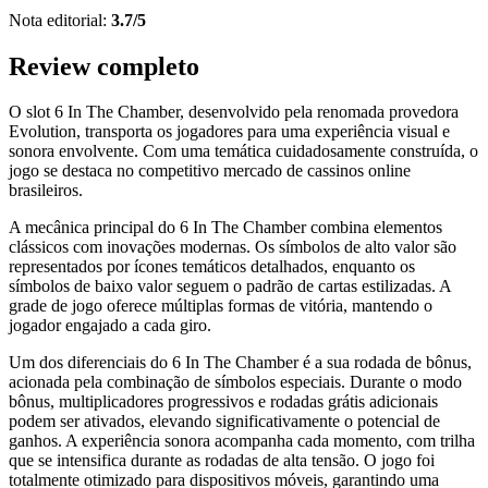
Nota editorial:
3.7/5
Review completo
O slot 6 In The Chamber, desenvolvido pela renomada provedora
Evolution, transporta os jogadores para uma experiência visual e
sonora envolvente. Com uma temática cuidadosamente construída, o
jogo se destaca no competitivo mercado de cassinos online
brasileiros.
A mecânica principal do 6 In The Chamber combina elementos
clássicos com inovações modernas. Os símbolos de alto valor são
representados por ícones temáticos detalhados, enquanto os
símbolos de baixo valor seguem o padrão de cartas estilizadas. A
grade de jogo oferece múltiplas formas de vitória, mantendo o
jogador engajado a cada giro.
Um dos diferenciais do 6 In The Chamber é a sua rodada de bônus,
acionada pela combinação de símbolos especiais. Durante o modo
bônus, multiplicadores progressivos e rodadas grátis adicionais
podem ser ativados, elevando significativamente o potencial de
ganhos. A experiência sonora acompanha cada momento, com trilha
que se intensifica durante as rodadas de alta tensão. O jogo foi
totalmente otimizado para dispositivos móveis, garantindo uma