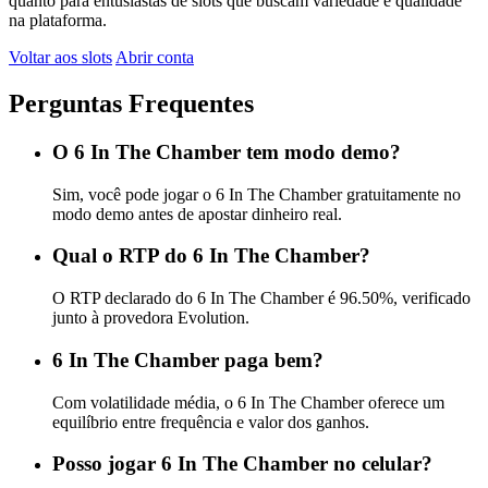
quanto para entusiastas de slots que buscam variedade e qualidade
na plataforma.
Voltar aos slots
Abrir conta
Perguntas Frequentes
O 6 In The Chamber tem modo demo?
Sim, você pode jogar o 6 In The Chamber gratuitamente no
modo demo antes de apostar dinheiro real.
Qual o RTP do 6 In The Chamber?
O RTP declarado do 6 In The Chamber é 96.50%, verificado
junto à provedora Evolution.
6 In The Chamber paga bem?
Com volatilidade média, o 6 In The Chamber oferece um
equilíbrio entre frequência e valor dos ganhos.
Posso jogar 6 In The Chamber no celular?