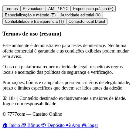
Termos
Privacidade
AML / KYC
Experiência prática (E)
Especialização e método (E)
Autoridade editorial (A)
Confiabilidade e transparência (T)
Contexto local Brasil
Termos de uso (resumo)
Este ambiente é demonstrativo para testes de interface. Nenhuma
oferta comercial é garantida e as condições exibidas podem mudar
sem aviso.
O uso da plataforma requer maioridade legal, respeito às regras
locais e aceitação das políticas de segurança e verificação.
Promoções, bônus e campanhas possuem critérios de elegibilidade,
prazo e limites específicos que devem ser lidos antes da adesão.
🔞 18+ | Conteúdo destinado exclusivamente a maiores de idade.
Jogue com responsabilidade.
© 7777com — Cassino Online
🏠
Início
🎁
Bônus
💳
Depósito
📲
App
🎮
Jogar