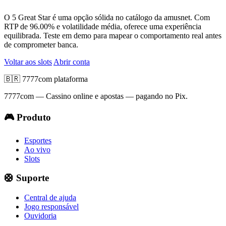
O 5 Great Star é uma opção sólida no catálogo da amusnet. Com
RTP de 96.00% e volatilidade média, oferece uma experiência
equilibrada. Teste em demo para mapear o comportamento real antes
de comprometer banca.
Voltar aos slots
Abrir conta
🇧🇷 7777com plataforma
7777com — Cassino online e apostas — pagando no Pix.
🎮
Produto
Esportes
Ao vivo
Slots
🛟
Suporte
Central de ajuda
Jogo responsável
Ouvidoria