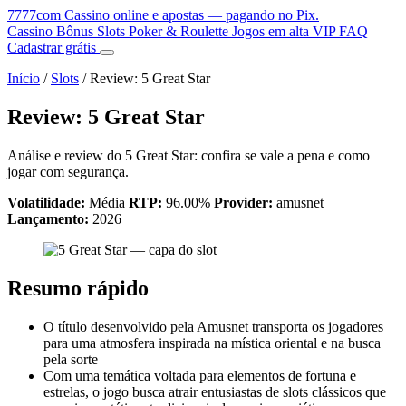
7777com
Cassino online e apostas — pagando no Pix.
Cassino
Bônus
Slots
Poker & Roulette
Jogos em alta
VIP
FAQ
Cadastrar grátis
Início
/
Slots
/
Review: 5 Great Star
Review: 5 Great Star
Análise e review do 5 Great Star: confira se vale a pena e como
jogar com segurança.
Volatilidade:
Média
RTP:
96.00%
Provider:
amusnet
Lançamento:
2026
Resumo rápido
O título desenvolvido pela Amusnet transporta os jogadores
para uma atmosfera inspirada na mística oriental e na busca
pela sorte
Com uma temática voltada para elementos de fortuna e
estrelas, o jogo busca atrair entusiastas de slots clássicos que