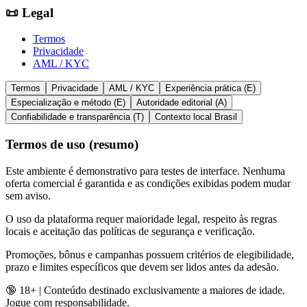
📜
Legal
Termos
Privacidade
AML / KYC
Termos
Privacidade
AML / KYC
Experiência prática (E)
Especialização e método (E)
Autoridade editorial (A)
Confiabilidade e transparência (T)
Contexto local Brasil
Termos de uso (resumo)
Este ambiente é demonstrativo para testes de interface. Nenhuma
oferta comercial é garantida e as condições exibidas podem mudar
sem aviso.
O uso da plataforma requer maioridade legal, respeito às regras
locais e aceitação das políticas de segurança e verificação.
Promoções, bônus e campanhas possuem critérios de elegibilidade,
prazo e limites específicos que devem ser lidos antes da adesão.
🔞 18+ | Conteúdo destinado exclusivamente a maiores de idade.
Jogue com responsabilidade.