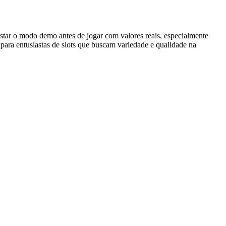
star o modo demo antes de jogar com valores reais, especialmente
 para entusiastas de slots que buscam variedade e qualidade na