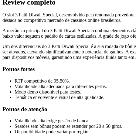
Review completo
O slot 3 Patti Diwali Special, desenvolvido pela renomada provedora
destaca no competitivo mercado de cassinos online brasileiros.
A mecânica principal do 3 Patti Diwali Special combina elementos cl
baixo valor seguem o padrão de cartas estilizadas. A grade de jogo of
Um dos diferenciais do 3 Patti Diwali Special é a sua rodada de bônu
ser ativados, elevando significativamente o potencial de ganhos. A ex
para dispositivos móveis, garantindo uma experiência fluida tanto em
Pontos fortes
RTP competitivo de 95.50%.
Volatilidade alta adequada para diferentes perfis.
Modo demo disponível para testes.
Temática envolvente e visual de alta qualidade.
Pontos de atenção
Volatilidade alta exige gestão de banca.
Sessões sem bônus podem se estender por 20 a 50 giros.
Disponibilidade pode variar por região.