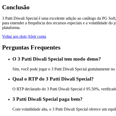
Conclusão
3 Patti Diwali Special é uma excelente adição ao catálogo da PG Sof
para entender a frequência dos recursos especiais e a volatilidade do
plataforma.
Voltar aos slots
Abrir conta
Perguntas Frequentes
O 3 Patti Diwali Special tem modo demo?
Sim, você pode jogar o 3 Patti Diwali Special gratuitamente no
Qual o RTP do 3 Patti Diwali Special?
O RTP declarado do 3 Patti Diwali Special é 95.50%, verificad
3 Patti Diwali Special paga bem?
Com volatilidade alta, o 3 Patti Diwali Special oferece um equil