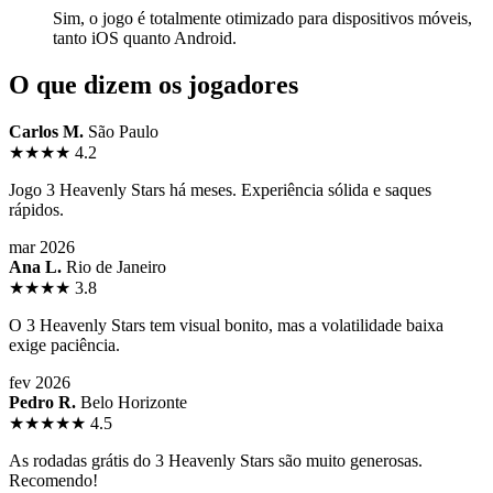
Sim, o jogo é totalmente otimizado para dispositivos móveis,
tanto iOS quanto Android.
O que dizem os jogadores
Carlos M.
São Paulo
★★★★
4.2
Jogo 3 Heavenly Stars há meses. Experiência sólida e saques
rápidos.
mar 2026
Ana L.
Rio de Janeiro
★★★★
3.8
O 3 Heavenly Stars tem visual bonito, mas a volatilidade baixa
exige paciência.
fev 2026
Pedro R.
Belo Horizonte
★★★★★
4.5
As rodadas grátis do 3 Heavenly Stars são muito generosas.
Recomendo!