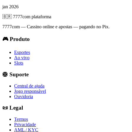
jan 2026
🇧🇷 7777com plataforma
7777com — Cassino online e apostas — pagando no Pix.
🎮
Produto
Esportes
Ao vivo
Slots
🛟
Suporte
Central de ajuda
Jogo responsável
Ouvidoria
📜
Legal
Termos
Privacidade
AML / KYC