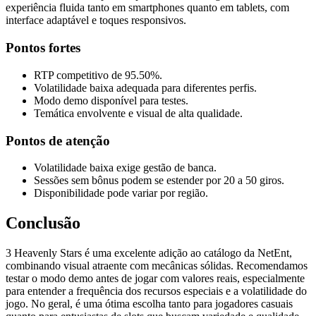
experiência fluida tanto em smartphones quanto em tablets, com
interface adaptável e toques responsivos.
Pontos fortes
RTP competitivo de 95.50%.
Volatilidade baixa adequada para diferentes perfis.
Modo demo disponível para testes.
Temática envolvente e visual de alta qualidade.
Pontos de atenção
Volatilidade baixa exige gestão de banca.
Sessões sem bônus podem se estender por 20 a 50 giros.
Disponibilidade pode variar por região.
Conclusão
3 Heavenly Stars é uma excelente adição ao catálogo da NetEnt,
combinando visual atraente com mecânicas sólidas. Recomendamos
testar o modo demo antes de jogar com valores reais, especialmente
para entender a frequência dos recursos especiais e a volatilidade do
jogo. No geral, é uma ótima escolha tanto para jogadores casuais