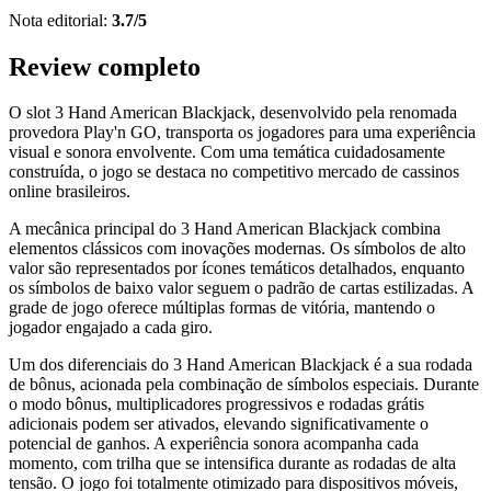
Nota editorial:
3.7/5
Review completo
O slot 3 Hand American Blackjack, desenvolvido pela renomada
provedora Play'n GO, transporta os jogadores para uma experiência
visual e sonora envolvente. Com uma temática cuidadosamente
construída, o jogo se destaca no competitivo mercado de cassinos
online brasileiros.
A mecânica principal do 3 Hand American Blackjack combina
elementos clássicos com inovações modernas. Os símbolos de alto
valor são representados por ícones temáticos detalhados, enquanto
os símbolos de baixo valor seguem o padrão de cartas estilizadas. A
grade de jogo oferece múltiplas formas de vitória, mantendo o
jogador engajado a cada giro.
Um dos diferenciais do 3 Hand American Blackjack é a sua rodada
de bônus, acionada pela combinação de símbolos especiais. Durante
o modo bônus, multiplicadores progressivos e rodadas grátis
adicionais podem ser ativados, elevando significativamente o
potencial de ganhos. A experiência sonora acompanha cada
momento, com trilha que se intensifica durante as rodadas de alta
tensão. O jogo foi totalmente otimizado para dispositivos móveis,