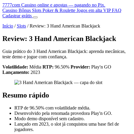
7777com
Cassino online e apostas — pagando no Pix.
Cassino
Bônus
Slots
Poker & Roulette
Jogos em alta
VIP
FAQ
Cadastrar grátis
Início
/
Slots
/
Review: 3 Hand American Blackjack
Review: 3 Hand American Blackjack
Guia prático do 3 Hand American Blackjack: aprenda mecânicas,
teste demo e jogue com confiança.
Volatilidade:
Média
RTP:
96.50%
Provider:
Play'n GO
Lançamento:
2023
Resumo rápido
RTP de 96.50% com volatilidade média.
Desenvolvido pela renomada provedora Play'n GO.
Modo demo disponível sem cadastro.
Lançado em 2023, o slot já conquistou uma base fiel de
jogadores.