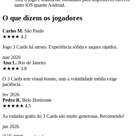
tanto iOS quanto Android.
O que dizem os jogadores
Carlos M.
São Paulo
★★★★
4.2
Jogo 3 Cards há meses. Experiência sólida e saques rápidos.
mar 2026
Ana L.
Rio de Janeiro
★★★★
3.8
O 3 Cards tem visual bonito, mas a volatilidade média exige
paciência.
fev 2026
Pedro R.
Belo Horizonte
★★★★★
4.5
As rodadas grátis do 3 Cards são muito generosas. Recomendo!
jan 2026