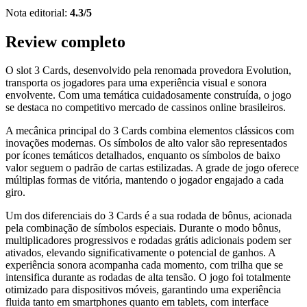
Nota editorial:
4.3/5
Review completo
O slot 3 Cards, desenvolvido pela renomada provedora Evolution,
transporta os jogadores para uma experiência visual e sonora
envolvente. Com uma temática cuidadosamente construída, o jogo
se destaca no competitivo mercado de cassinos online brasileiros.
A mecânica principal do 3 Cards combina elementos clássicos com
inovações modernas. Os símbolos de alto valor são representados
por ícones temáticos detalhados, enquanto os símbolos de baixo
valor seguem o padrão de cartas estilizadas. A grade de jogo oferece
múltiplas formas de vitória, mantendo o jogador engajado a cada
giro.
Um dos diferenciais do 3 Cards é a sua rodada de bônus, acionada
pela combinação de símbolos especiais. Durante o modo bônus,
multiplicadores progressivos e rodadas grátis adicionais podem ser
ativados, elevando significativamente o potencial de ganhos. A
experiência sonora acompanha cada momento, com trilha que se
intensifica durante as rodadas de alta tensão. O jogo foi totalmente
otimizado para dispositivos móveis, garantindo uma experiência
fluida tanto em smartphones quanto em tablets, com interface