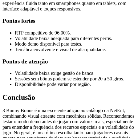
experiência fluida tanto em smartphones quanto em tablets, com
interface adaptável e toques responsivos.
Pontos fortes
RTP competitivo de 96.00%.
Volatilidade baixa adequada para diferentes perfis.
Modo demo disponível para testes.
Temática envolvente e visual de alta qualidade.
Pontos de atenção
Volatilidade baixa exige gestão de banca.
Sessões sem bônus podem se estender por 20 a 50 giros.
Disponibilidade pode variar por região.
Conclusão
3 Bunny Bonus é uma excelente adição ao catálogo da NetEnt,
combinando visual atraente com mecânicas sólidas. Recomendamos
testar o modo demo antes de jogar com valores reais, especialmente
para entender a frequência dos recursos especiais e a volatilidade do
jogo. No geral, é uma ótima escolha tanto para jogadores casuais