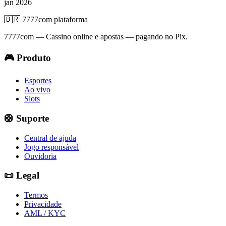
jan 2026
🇧🇷 7777com plataforma
7777com — Cassino online e apostas — pagando no Pix.
🎮
Produto
Esportes
Ao vivo
Slots
🛟
Suporte
Central de ajuda
Jogo responsável
Ouvidoria
📜
Legal
Termos
Privacidade
AML / KYC