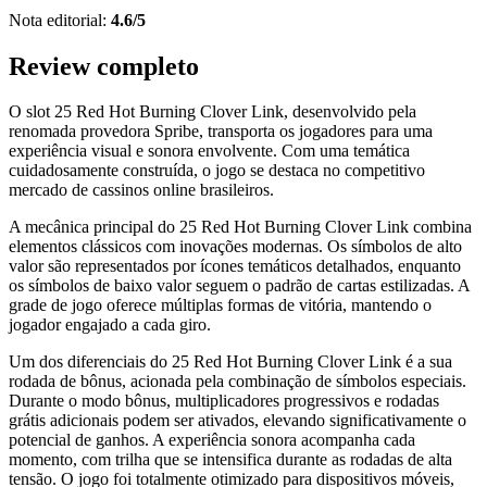
Nota editorial:
4.6/5
Review completo
O slot 25 Red Hot Burning Clover Link, desenvolvido pela
renomada provedora Spribe, transporta os jogadores para uma
experiência visual e sonora envolvente. Com uma temática
cuidadosamente construída, o jogo se destaca no competitivo
mercado de cassinos online brasileiros.
A mecânica principal do 25 Red Hot Burning Clover Link combina
elementos clássicos com inovações modernas. Os símbolos de alto
valor são representados por ícones temáticos detalhados, enquanto
os símbolos de baixo valor seguem o padrão de cartas estilizadas. A
grade de jogo oferece múltiplas formas de vitória, mantendo o
jogador engajado a cada giro.
Um dos diferenciais do 25 Red Hot Burning Clover Link é a sua
rodada de bônus, acionada pela combinação de símbolos especiais.
Durante o modo bônus, multiplicadores progressivos e rodadas
grátis adicionais podem ser ativados, elevando significativamente o
potencial de ganhos. A experiência sonora acompanha cada
momento, com trilha que se intensifica durante as rodadas de alta
tensão. O jogo foi totalmente otimizado para dispositivos móveis,