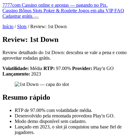
7777com
Cassino online e apostas — pagando no Pix.
Cassino
Bônus
Slots
Poker & Roulette
Jogos em alta
VIP
FAQ
Cadastrar grátis
Início
/
Slots
/
Review: 1st Down
Review: 1st Down
Review detalhado do 1st Down: descubra se vale a pena e como
aproveitar rodadas grátis.
Volatilidade:
Média
RTP:
97.00%
Provider:
Play'n GO
Lançamento:
2023
Resumo rápido
RTP de 97.00% com volatilidade média.
Desenvolvido pela renomada provedora Play'n GO.
Modo demo disponível sem cadastro.
Lançado em 2023, o slot já conquistou uma base fiel de
jogadores.