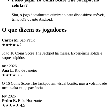
celular?
Sim, o jogo é totalmente otimizado para dispositivos móveis,
tanto iOS quanto Android.
O que dizem os jogadores
Carlos M.
São Paulo
★★★★
4.2
Jogo 16 Coins Score The Jackpot há meses. Experiência sólida e
saques rápidos.
mar 2026
Ana L.
Rio de Janeiro
★★★★
3.8
O 16 Coins Score The Jackpot tem visual bonito, mas a volatilidade
média-alta exige paciência.
fev 2026
Pedro R.
Belo Horizonte
★★★★★
4.5