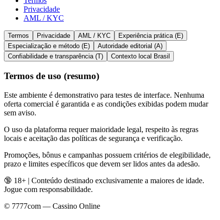
Termos
Privacidade
AML / KYC
Termos
Privacidade
AML / KYC
Experiência prática (E)
Especialização e método (E)
Autoridade editorial (A)
Confiabilidade e transparência (T)
Contexto local Brasil
Termos de uso (resumo)
Este ambiente é demonstrativo para testes de interface. Nenhuma
oferta comercial é garantida e as condições exibidas podem mudar
sem aviso.
O uso da plataforma requer maioridade legal, respeito às regras
locais e aceitação das políticas de segurança e verificação.
Promoções, bônus e campanhas possuem critérios de elegibilidade,
prazo e limites específicos que devem ser lidos antes da adesão.
🔞 18+ | Conteúdo destinado exclusivamente a maiores de idade.
Jogue com responsabilidade.
© 7777com — Cassino Online