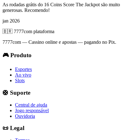
As rodadas grátis do 16 Coins Score The Jackpot são muito
generosas. Recomendo!
jan 2026
🇧🇷 7777com plataforma
7777com — Cassino online e apostas — pagando no Pix.
🎮
Produto
Esportes
Ao vivo
Slots
🛟
Suporte
Central de ajuda
Jogo responsável
Ouvidoria
📜
Legal