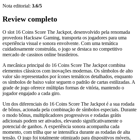
Nota editorial:
3.6/5
Review completo
O slot 16 Coins Score The Jackpot, desenvolvido pela renomada
provedora Hacksaw Gaming, transporta os jogadores para uma
experiência visual e sonora envolvente. Com uma temática
cuidadosamente construída, o jogo se destaca no competitivo
mercado de cassinos online brasileiros.
A mecânica principal do 16 Coins Score The Jackpot combina
elementos clássicos com inovações modernas. Os símbolos de alto
valor são representados por ícones temáticos detalhados, enquanto
os símbolos de baixo valor seguem o padrão de cartas estilizadas. A
grade de jogo oferece múltiplas formas de vitória, mantendo o
jogador engajado a cada giro.
Um dos diferenciais do 16 Coins Score The Jackpot é a sua rodada
de bônus, acionada pela combinação de símbolos especiais. Durante
o modo bônus, multiplicadores progressivos e rodadas grátis
adicionais podem ser ativados, elevando significativamente o
potencial de ganhos. A experiência sonora acompanha cada
momento, com trilha que se intensifica durante as rodadas de alta
tensão. O jogo foi totalmente otimizado para dispositivos móveis,