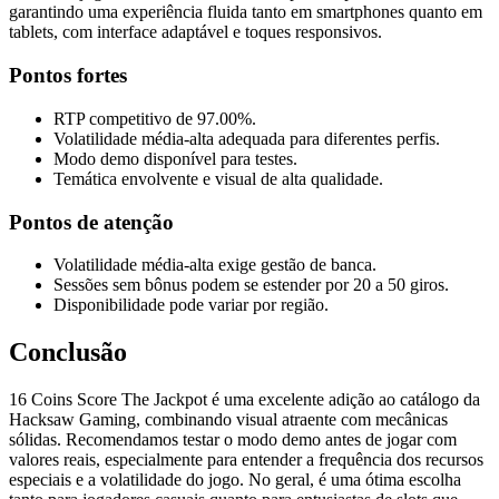
garantindo uma experiência fluida tanto em smartphones quanto em
tablets, com interface adaptável e toques responsivos.
Pontos fortes
RTP competitivo de 97.00%.
Volatilidade média-alta adequada para diferentes perfis.
Modo demo disponível para testes.
Temática envolvente e visual de alta qualidade.
Pontos de atenção
Volatilidade média-alta exige gestão de banca.
Sessões sem bônus podem se estender por 20 a 50 giros.
Disponibilidade pode variar por região.
Conclusão
16 Coins Score The Jackpot é uma excelente adição ao catálogo da
Hacksaw Gaming, combinando visual atraente com mecânicas
sólidas. Recomendamos testar o modo demo antes de jogar com
valores reais, especialmente para entender a frequência dos recursos
especiais e a volatilidade do jogo. No geral, é uma ótima escolha