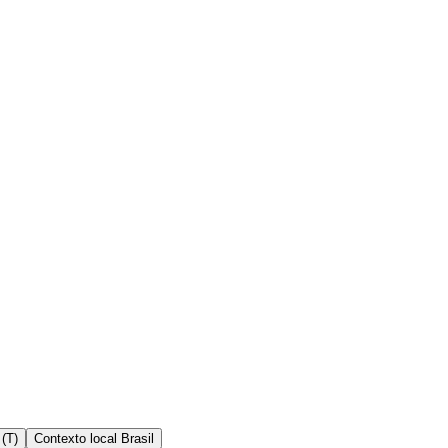
 (T)
Contexto local Brasil