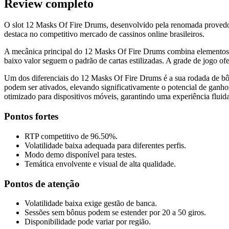
Review completo
O slot 12 Masks Of Fire Drums, desenvolvido pela renomada provedor
destaca no competitivo mercado de cassinos online brasileiros.
A mecânica principal do 12 Masks Of Fire Drums combina elementos c
baixo valor seguem o padrão de cartas estilizadas. A grade de jogo of
Um dos diferenciais do 12 Masks Of Fire Drums é a sua rodada de bôn
podem ser ativados, elevando significativamente o potencial de ganho
otimizado para dispositivos móveis, garantindo uma experiência fluid
Pontos fortes
RTP competitivo de 96.50%.
Volatilidade baixa adequada para diferentes perfis.
Modo demo disponível para testes.
Temática envolvente e visual de alta qualidade.
Pontos de atenção
Volatilidade baixa exige gestão de banca.
Sessões sem bônus podem se estender por 20 a 50 giros.
Disponibilidade pode variar por região.