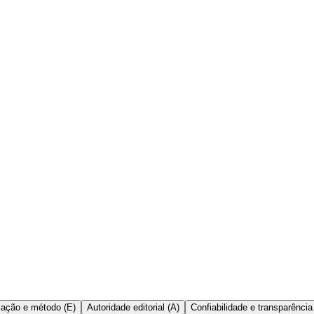
zação e método (E)
Autoridade editorial (A)
Confiabilidade e transparência