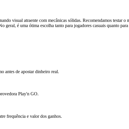
nando visual atraente com mecânicas sólidas. Recomendamos testar o m
. No geral, é uma ótima escolha tanto para jogadores casuais quanto para
 antes de apostar dinheiro real.
 provedora Play'n GO.
tre frequência e valor dos ganhos.