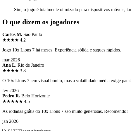
Sim, o jogo é totalmente otimizado para dispositivos móveis, t
O que dizem os jogadores
Carlos M.
São Paulo
★★★★
4.2
Jogo 10x Lions 7 há meses. Experiência sólida e saques rápidos.
mar 2026
Ana L.
Rio de Janeiro
★★★★
3.8
O 10x Lions 7 tem visual bonito, mas a volatilidade média exige paci
fev 2026
Pedro R.
Belo Horizonte
★★★★★
4.5
As rodadas grátis do 10x Lions 7 são muito generosas. Recomendo!
jan 2026