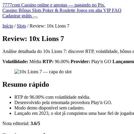
7777com
Cassino online e apostas — pagando no Pix.
Cassino
Bônus
Slots
Poker & Roulette
Jogos em alta
VIP
FAQ
Cadastrar grátis
Início
/
Slots
/
Review: 10x Lions 7
Review: 10x Lions 7
Análise detalhada do 10x Lions 7: discover RTP, volatilidade, bônus e 
Volatilidade:
Média
RTP:
96.00%
Provider:
Play'n GO
Lançamen
Resumo rápido
RTP de 96.00% com volatilidade média.
Desenvolvido pela renomada provedora Play'n GO.
Modo demo disponível sem cadastro.
Lançado em 2023, o slot já conquistou uma base fiel de jogador
Nota editorial:
3.6/5