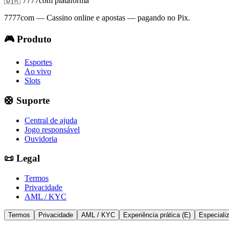
🇧🇷 7777com plataforma
7777com — Cassino online e apostas — pagando no Pix.
🎮
Produto
Esportes
Ao vivo
Slots
🛟
Suporte
Central de ajuda
Jogo responsável
Ouvidoria
📜
Legal
Termos
Privacidade
AML / KYC
Termos
Privacidade
AML / KYC
Experiência prática (E)
Especiali