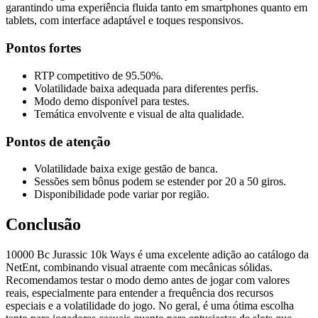
garantindo uma experiência fluida tanto em smartphones quanto em
tablets, com interface adaptável e toques responsivos.
Pontos fortes
RTP competitivo de 95.50%.
Volatilidade baixa adequada para diferentes perfis.
Modo demo disponível para testes.
Temática envolvente e visual de alta qualidade.
Pontos de atenção
Volatilidade baixa exige gestão de banca.
Sessões sem bônus podem se estender por 20 a 50 giros.
Disponibilidade pode variar por região.
Conclusão
10000 Bc Jurassic 10k Ways é uma excelente adição ao catálogo da
NetEnt, combinando visual atraente com mecânicas sólidas.
Recomendamos testar o modo demo antes de jogar com valores
reais, especialmente para entender a frequência dos recursos
especiais e a volatilidade do jogo. No geral, é uma ótima escolha