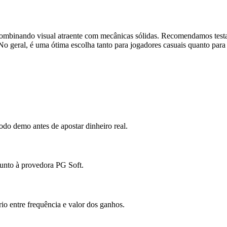
combinando visual atraente com mecânicas sólidas. Recomendamos testa
. No geral, é uma ótima escolha tanto para jogadores casuais quanto para
do demo antes de apostar dinheiro real.
unto à provedora PG Soft.
io entre frequência e valor dos ganhos.