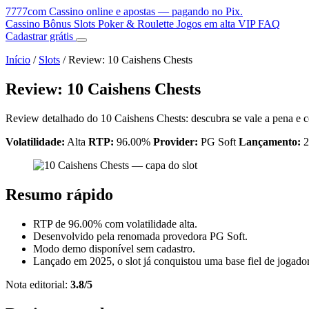
7777com
Cassino online e apostas — pagando no Pix.
Cassino
Bônus
Slots
Poker & Roulette
Jogos em alta
VIP
FAQ
Cadastrar grátis
Início
/
Slots
/
Review: 10 Caishens Chests
Review: 10 Caishens Chests
Review detalhado do 10 Caishens Chests: descubra se vale a pena e c
Volatilidade:
Alta
RTP:
96.00%
Provider:
PG Soft
Lançamento:
2
Resumo rápido
RTP de 96.00% com volatilidade alta.
Desenvolvido pela renomada provedora PG Soft.
Modo demo disponível sem cadastro.
Lançado em 2025, o slot já conquistou uma base fiel de jogador
Nota editorial:
3.8/5