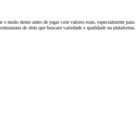
r o modo demo antes de jogar com valores reais, especialmente para
 entusiastas de slots que buscam variedade e qualidade na plataforma.