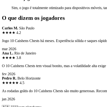
Sim, o jogo é totalmente otimizado para dispositivos móveis, t
O que dizem os jogadores
Carlos M.
São Paulo
★★★★
4.2
Jogo 10 Caishens Chests há meses. Experiência sólida e saques rápid
mar 2026
Ana L.
Rio de Janeiro
★★★★
3.8
O 10 Caishens Chests tem visual bonito, mas a volatilidade alta exige
fev 2026
Pedro R.
Belo Horizonte
★★★★★
4.5
As rodadas grátis do 10 Caishens Chests são muito generosas. Reco
jan 2026