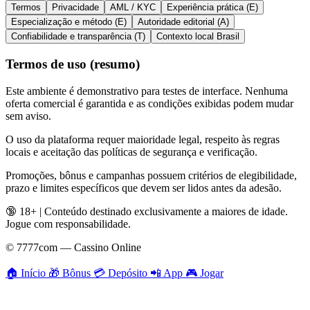
Termos
Privacidade
AML / KYC
Experiência prática (E)
Especialização e método (E)
Autoridade editorial (A)
Confiabilidade e transparência (T)
Contexto local Brasil
Termos de uso (resumo)
Este ambiente é demonstrativo para testes de interface. Nenhuma
oferta comercial é garantida e as condições exibidas podem mudar
sem aviso.
O uso da plataforma requer maioridade legal, respeito às regras
locais e aceitação das políticas de segurança e verificação.
Promoções, bônus e campanhas possuem critérios de elegibilidade,
prazo e limites específicos que devem ser lidos antes da adesão.
🔞 18+ | Conteúdo destinado exclusivamente a maiores de idade.
Jogue com responsabilidade.
© 7777com — Cassino Online
🏠
Início
🎁
Bônus
💳
Depósito
📲
App
🎮
Jogar