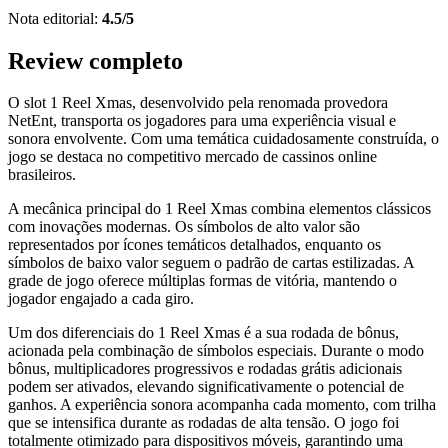
Nota editorial:
4.5/5
Review completo
O slot 1 Reel Xmas, desenvolvido pela renomada provedora
NetEnt, transporta os jogadores para uma experiência visual e
sonora envolvente. Com uma temática cuidadosamente construída, o
jogo se destaca no competitivo mercado de cassinos online
brasileiros.
A mecânica principal do 1 Reel Xmas combina elementos clássicos
com inovações modernas. Os símbolos de alto valor são
representados por ícones temáticos detalhados, enquanto os
símbolos de baixo valor seguem o padrão de cartas estilizadas. A
grade de jogo oferece múltiplas formas de vitória, mantendo o
jogador engajado a cada giro.
Um dos diferenciais do 1 Reel Xmas é a sua rodada de bônus,
acionada pela combinação de símbolos especiais. Durante o modo
bônus, multiplicadores progressivos e rodadas grátis adicionais
podem ser ativados, elevando significativamente o potencial de
ganhos. A experiência sonora acompanha cada momento, com trilha
que se intensifica durante as rodadas de alta tensão. O jogo foi
totalmente otimizado para dispositivos móveis, garantindo uma