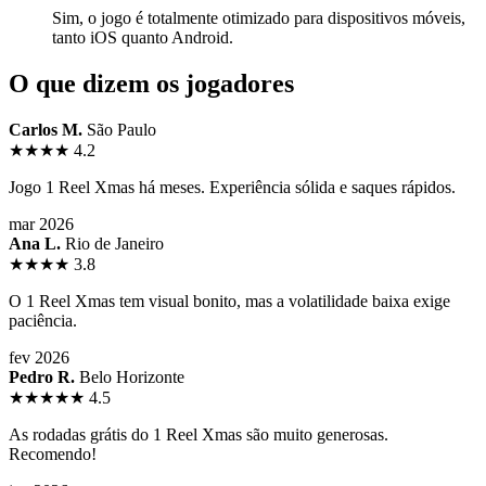
Sim, o jogo é totalmente otimizado para dispositivos móveis,
tanto iOS quanto Android.
O que dizem os jogadores
Carlos M.
São Paulo
★★★★
4.2
Jogo 1 Reel Xmas há meses. Experiência sólida e saques rápidos.
mar 2026
Ana L.
Rio de Janeiro
★★★★
3.8
O 1 Reel Xmas tem visual bonito, mas a volatilidade baixa exige
paciência.
fev 2026
Pedro R.
Belo Horizonte
★★★★★
4.5
As rodadas grátis do 1 Reel Xmas são muito generosas.
Recomendo!